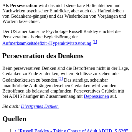
Als
Perseveration
wird das nicht steuerbare Haftenbleiben und
Nachwirken psychischer Eindrücke, aber auch das Haftenbleiben
von Gedanken(-gängen) und das Wiederholen von Vorgängen und
Wörtern bezeichnet.
Der US-amerikanische Psychologe Russell Barkley erachtet die
Perseveration als eine Begleitstörung der
[
1
]
Aufmerksamkeitsdefizit-/Hyperaktivitätsstörung
.
Perseveration des Denkens
Beim perseverativen Denken sind die Betroffenen nicht in der Lage,
Gedanken zu Ende zu denken, weitere Schlüsse zu ziehen oder
[
2
]
Gedankenkreisen zu beenden.
Das ständige, scheinbar
unaufhörliche Aufdrängen derselben Gedanken wird von den
Betroffenen als belastend empfunden. Perseveratives Grübeln tritt
bei ADHS häufiger im Zusammenhang mit
Depressionen
auf.
Sie auch:
Divergentes Denken
Quellen
↑
"Russell Barkley - Taking Charge of Adult ADHD, S.62ff"